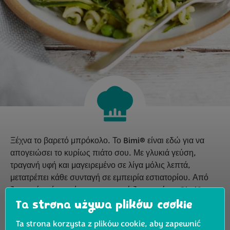
Ξέχνα το βαρετό μπρόκολο. Το Bimi® είναι εδώ για να
απογειώσει το κυρίως πιάτο σου. Με γλυκιά γεύση,
τραγανή υφή και μαγειρεμένο σε λίγα μόλις λεπτά,
μετατρέπει κάθε συνταγή σε εμπειρία εστιατορίου. Από
ζουμερά κρέατα μέχρι μεσογειακά ζυμαρικά, το Bimi®
είναι το λαχανικό που κάνει το πιάτο σου πραγματικά να
Ta strona używa plików cookie
ξεχωρίζει.
Ta strona korzysta z plików cookie, aby zapewnić