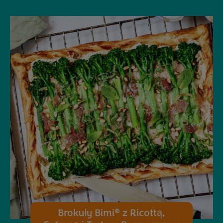
®
Brokuły Bimi
z Ricottą,