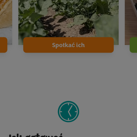
Spotkać ich
1
2
3