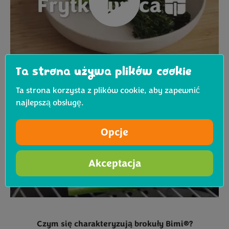
Ta strona używa plików cookie
Ta strona korzysta z plików cookie, aby zapewnić
najlepszą obsługę.
Opcje
Akceptacja
Czym się charakteryzują brokuły Bimi®?