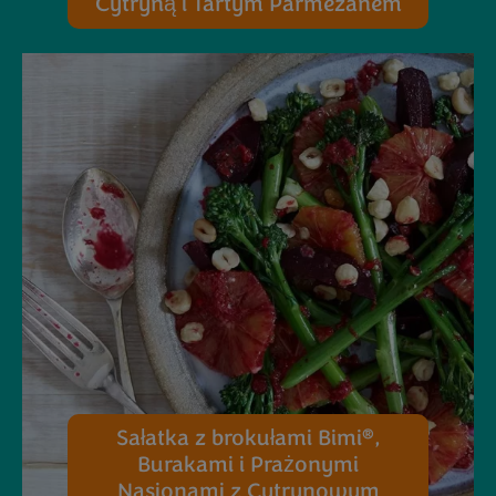
Cytryną i Tartym Parmezanem
®
Sałatka z brokułami Bimi
,
Burakami i Prażonymi
Nasionami z Cytrynowym