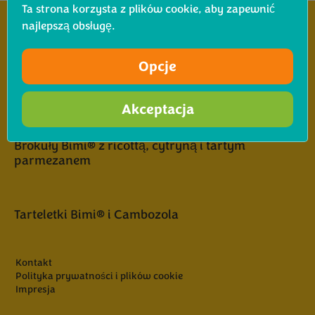
Ta strona korzysta z plików cookie, aby zapewnić
najlepszą obsługę.
Opcje
Brokuły Bimi® z Ricottą, Cytryną i Tartym
Parmezanem
Akceptacja
Brokuły Bimi® z ricottą, cytryną i tartym
parmezanem
Tarteletki Bimi® i Cambozola
Kontakt
Polityka prywatności i plików cookie
Impresja