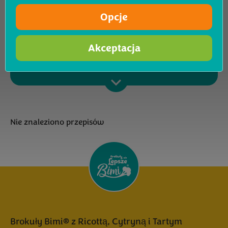
Opcje
żywność
Akceptacja
Pokaż wyniki
Nie znaleziono przepisów
Brokuły Bimi® z Ricottą, Cytryną i Tartym